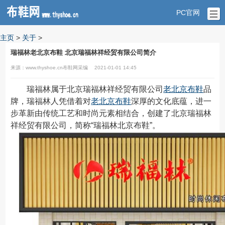
PC官网
主页
>
关于
>
瑞福林老北京布鞋 北京瑞福林祥经贸有限公司简介
来源：www.thyshoe.cn布鞋网采编
2021-01-01 14:45
瑞福林属于北京瑞福林祥经贸有限公司
老北京布鞋
品
牌，瑞福林人凭借着对
老北京布鞋
深厚的文化底蕴，进一
步革新由传统工艺和时尚元素相结合，创建了北京瑞福林
祥经贸有限公司，简称“瑞福林北京布鞋”。