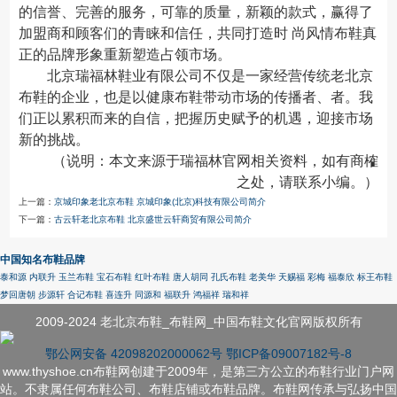
的信誉、完善的服务，可靠的质量，新颖的款式，赢得了
加盟商和顾客们的青睐和信任，共同打造时 尚风情布鞋真
正的品牌形象重新塑造占领市场。
北京瑞福林鞋业有限公司不仅是一家经营传统老北京
布鞋的企业，也是以健康布鞋带动市场的传播者、者。我
们正以累积而来的自信，把握历史赋予的机遇，迎接市场
新的挑战。
（说明：本文来源于瑞福林官网相关资料，如有商榷
之处，请联系小编。）
上一篇：
京城印象老北京布鞋 京城印象(北京)科技有限公司简介
下一篇：
古云轩老北京布鞋 北京盛世云轩商贸有限公司简介
中国知名布鞋品牌
泰和源
内联升
玉兰布鞋
宝石布鞋
红叶布鞋
唐人胡同
孔氏布鞋
老美华
天赐福
彩梅
福泰欣
标王布鞋
梦回唐朝
步源轩
合记布鞋
喜连升
同源和
福联升
鸿福祥
瑞和祥
2009-2024 老北京布鞋_布鞋网_中国布鞋文化官网版权所有
鄂公网安备 42098202000062号
鄂ICP备09007182号-8
www.thyshoe.cn布鞋网创建于2009年，是第三方公立的布鞋行业门户网
站。不隶属任何布鞋公司、布鞋店铺或布鞋品牌。布鞋网传承与弘扬中国