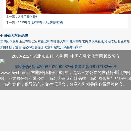
上一篇：
天津老美华简介
下一篇：
2015年老北京布鞋十大品牌排行榜
中国知名布鞋品牌
泰和源
内联升
玉兰布鞋
宝石布鞋
红叶布鞋
唐人胡同
孔氏布鞋
老美华
天赐福
彩梅
福泰欣
标王布鞋
梦回唐朝
步源轩
合记布鞋
喜连升
同源和
福联升
鸿福祥
瑞和祥
2009-2024 老北京布鞋_布鞋网_中国布鞋文化官网版权所有
鄂公网安备 42098202000062号
鄂ICP备09007182号-8
www.thyshoe.cn布鞋网创建于2009年，是第三方公立的布鞋行业门户网
站。不隶属任何布鞋公司、布鞋店铺或布鞋品牌。布鞋网传承与弘扬中国
布鞋文化，倡导绿色人文生活理念，分享布鞋相关的心得经验体会。