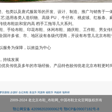
类、包类以及唐式服装等的开发、设计、制造、推广与销售于一体
艺;选用各类人造织物、高级 PU 、牛仔布、桃皮绒、红板条
传统布鞋款和室内高 档手工拖等几大系列。
、手绘布鞋、印花布鞋、休闲布鞋、婚庆鞋、工作鞋、男女传统
全国许多省、市、地区设有各级代理商，开设有布雪儿北京布鞋
以服务为保障，以效益为中心
，持续发展
优良传统及多年的市场经验。产品特色较传统老北京布鞋更时
梦回唐朝
步源轩
合记布鞋
喜连升
同源和
福联升
鸿福祥
瑞和祥
2009-2024 老北京布鞋_布鞋网_中国布鞋文化官网版权所有
鄂公网安备 42098202000062号
鄂ICP备09007182号-8