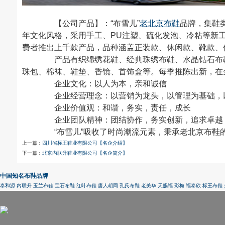
【公司产品】：“布雪儿”
老北京布鞋
品牌，集鞋
年文化风格，采用手工、PU注塑、硫化发泡、冷粘等新工
费者推出上千款产品，品种涵盖正装款、休闲款、靴款、
产品有织绵绣花鞋、经典珠绣布鞋、水晶钻石布鞋
珠包、棉袜、鞋垫、香镜、首饰盒等。每季推陈出新，在
企业文化：以人为本，亲和诚信
企业经营理念：以营销为龙头，以管理为基础，
企业价值观：和谐，务实，责任，成长
企业团队精神：团结协作，务实创新，追求卓越
“布雪儿”吸收了时尚潮流元素，秉承老北京布鞋的
上一篇：
四川省标王鞋业有限公司【名企介绍】
下一篇：
北京内联升鞋业有限公司【名企简介】
中国知名布鞋品牌
泰和源
内联升
玉兰布鞋
宝石布鞋
红叶布鞋
唐人胡同
孔氏布鞋
老美华
天赐福
彩梅
福泰欣
标王布鞋