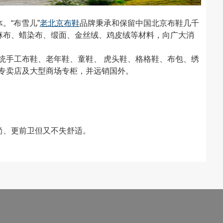
。“布雪儿”
老北京布鞋
品牌秉承和保留中国北京布鞋几千
、麻布、蜡染布、缎面、金丝绒、鸡皮绒等材料，向广大消
手工布鞋、老年鞋、童鞋、 虎头鞋、格格鞋、布包、绣
专卖店及大型商场专柜，并远销国外。
尚、更前卫但又不失舒适。